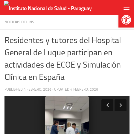
Skip to content
Abr
NOTICIAS DEL INS
Residentes y tutores del Hospital
General de Luque participan en
actividades de ECOE y Simulación
Clínica en España
PUBLISHED
4 FEBRERO, 2026
· UPDATED
4 FEBRERO, 2026