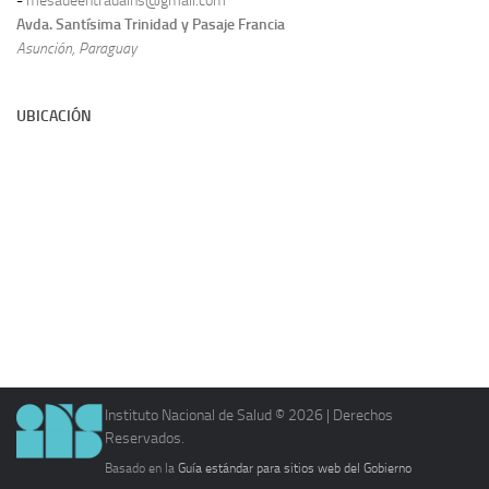
-
mesadeentradains@gmail.com
Avda. Santísima Trinidad y Pasaje Francia
Asunción, Paraguay
UBICACIÓN
Instituto Nacional de Salud © 2026 | Derechos
Reservados.
Basado en la
Guía estándar para sitios web del Gobierno