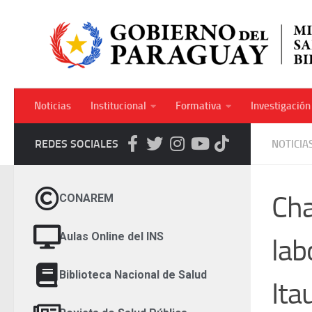
Skip to content
Noticias
Institucional
Formativa
Investigación
REDES SOCIALES
NOTICIAS
Cha
CONAREM
Aulas Online del INS
lab
Biblioteca Nacional de Salud
Ita