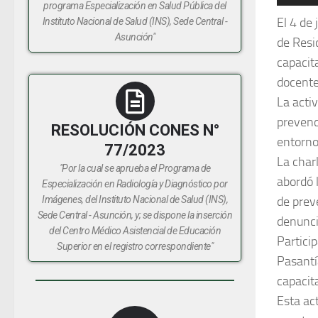
1
2
3
4
programa Especialización en Salud Pública del
El 4 de 
Instituto Nacional de Salud (INS), Sede Central -
Asunción"
de Resi
capacita
docente
La acti
prevenc
RESOLUCIÓN CONES N°
entorno
77/2023
La charl
"Por la cual se aprueba el Programa de
abordó 
Especialización en Radiología y Diagnóstico por
de prev
Imágenes, del Instituto Nacional de Salud (INS),
Sede Central - Asunción, y; se dispone la inserción
denunci
del Centro Médico Asistencial de Educación
Partici
Superior en el registro correspondiente"
Pasantí
capacit
Esta act