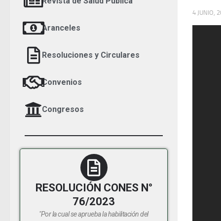
Revista de Salud Pública
4 JUNIO, 
Aranceles
Previous
Next
Resoluciones y Circulares
Convenios
Congresos
RESOLUCIÓN CONES N°
76/2023
"Por la cual se aprueba la habilitación del