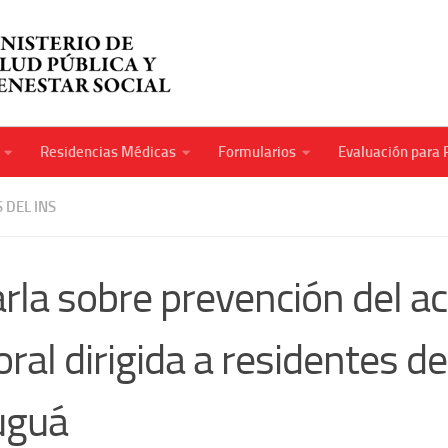
Residencias Médicas
Formularios
Evaluación para 
 DEL INS
rla sobre prevención del aco
oral dirigida a residentes d
uguá