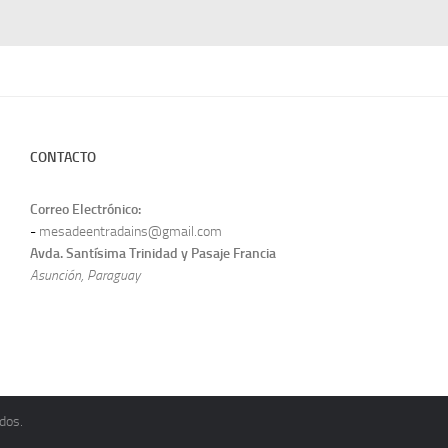
CONTACTO
Correo Electrónico:
-
mesadeentradains@gmail.com
Avda. Santísima Trinidad y Pasaje Francia
Asunción, Paraguay
dos.