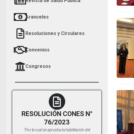
Revista de Salud Pública
Aranceles
Resoluciones y Circulares
Convenios
Congresos
RESOLUCIÓN CONES N°
76/2023
"Por la cual se aprueba la habilitación del