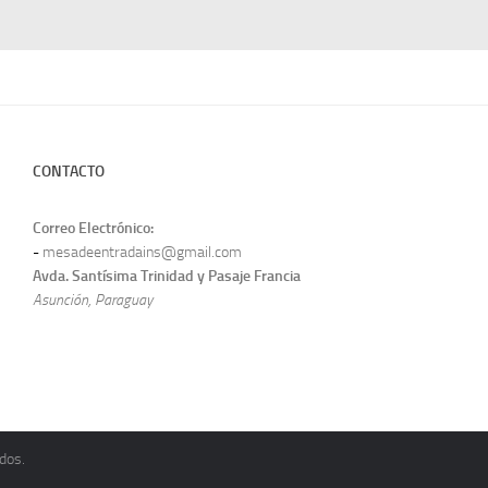
CONTACTO
Correo Electrónico:
-
mesadeentradains@gmail.com
Avda. Santísima Trinidad y Pasaje Francia
Asunción, Paraguay
dos.